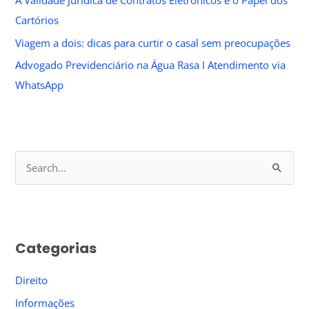
A Validade Jurídica de Contratos Eletrônicos e o Papel dos
Cartórios
Viagem a dois: dicas para curtir o casal sem preocupações
Advogado Previdenciário na Água Rasa I Atendimento via
WhatsApp
S
e
a
r
Categorias
c
h
Direito
f
Informações