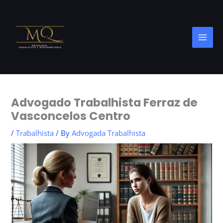
Skip
to
content
Advogado Trabalhista Ferraz de
Vasconcelos Centro
/
Trabalhista
/ By
Advogada Trabalhista