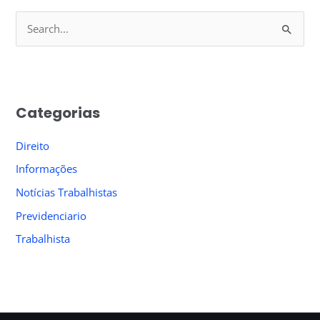
S
e
a
r
Categorias
c
h
Direito
f
Informações
o
Notícias Trabalhistas
r
Previdenciario
:
Trabalhista