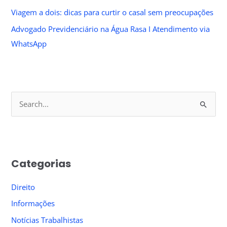
Viagem a dois: dicas para curtir o casal sem preocupações
Advogado Previdenciário na Água Rasa I Atendimento via
WhatsApp
S
e
a
r
Categorias
c
h
Direito
f
Informações
o
Notícias Trabalhistas
r