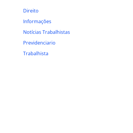
h
Direito
f
Informações
o
Notícias Trabalhistas
r
:
Previdenciario
Trabalhista