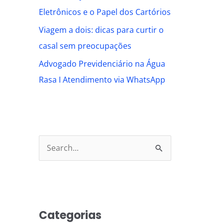
Eletrônicos e o Papel dos Cartórios
Viagem a dois: dicas para curtir o
casal sem preocupações
Advogado Previdenciário na Água
Rasa I Atendimento via WhatsApp
S
e
a
r
Categorias
c