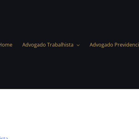
Home
Advogado Trabalhista
Advogado Previdenci
ista