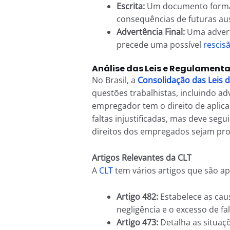
Escrita:
Um documento formal 
consequências de futuras aus
Advertência Final:
Uma advert
precede uma possível
rescis
Análise das Leis e Regulament
No Brasil, a
Consolidação das Leis 
questões trabalhistas, incluindo ad
empregador tem o direito de apli
faltas injustificadas, mas deve seg
direitos dos empregados sejam pro
Artigos Relevantes da CLT
A
CLT
tem vários artigos que são apl
Artigo 482:
Estabelece as caus
negligência e o excesso de fal
Artigo 473:
Detalha as situaç