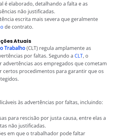
é elaborado, detalhando a falta e as
ências não justificadas.
ência escrita mais severa que geralmente
ão
de contrato.
ações Atuais
do Trabalho
(CLT) regula amplamente as
vertências por faltas. Segundo a
CLT
, o
car advertências aos empregados que cometam
uir certos procedimentos para garantir que os
tegidos.
icáveis às advertências por faltas, incluindo:
as para rescisão por justa causa, entre elas a
tas não justificadas.
ões em que o trabalhador pode faltar