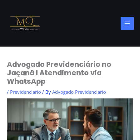
Skip
to
content
Advogado Previdenciário no
Jaçanã I Atendimento via
WhatsApp
/
Previdenciario
/ By
Advogado Previdenciario