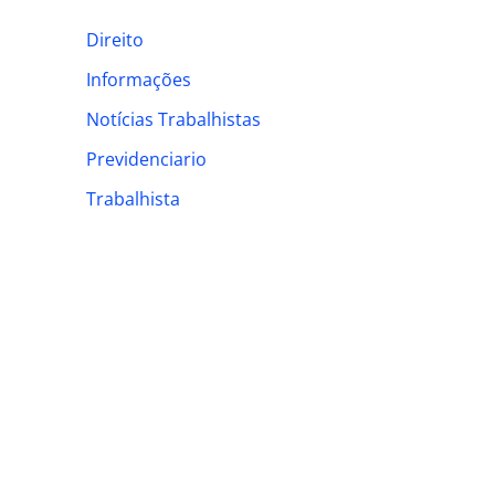
h
Direito
f
Informações
o
Notícias Trabalhistas
r
:
Previdenciario
Trabalhista