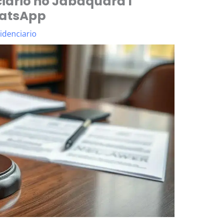
iário no Jabaquara I
hatsApp
idenciario