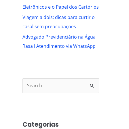
Eletrônicos e o Papel dos Cartórios
Viagem a dois: dicas para curtir o
casal sem preocupações
Advogado Previdenciário na Água
Rasa I Atendimento via WhatsApp
S
e
a
r
Categorias
c