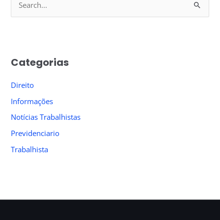
S
e
a
r
Categorias
c
h
Direito
f
Informações
o
Notícias Trabalhistas
r
Previdenciario
:
Trabalhista