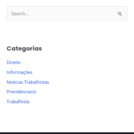
S
e
a
r
Categorias
c
h
Direito
f
Informações
o
Notícias Trabalhistas
r
Previdenciario
:
Trabalhista