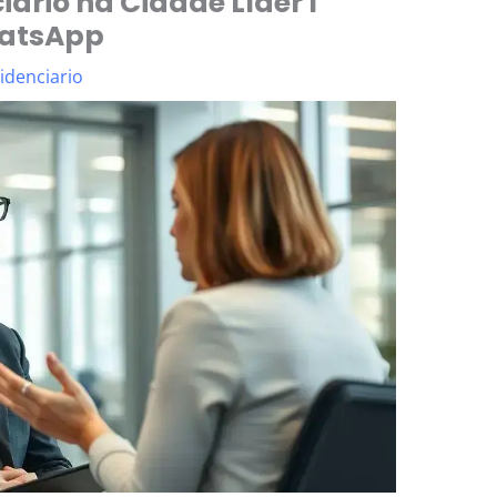
ário na Cidade Líder I
hatsApp
idenciario