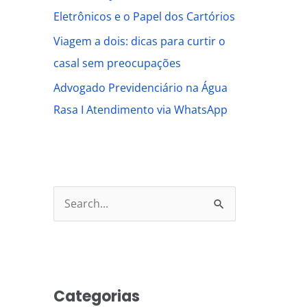
Eletrônicos e o Papel dos Cartórios
Viagem a dois: dicas para curtir o
casal sem preocupações
Advogado Previdenciário na Água
Rasa I Atendimento via WhatsApp
S
e
a
r
Categorias
c