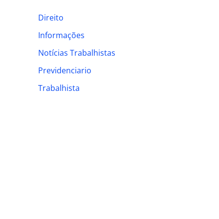
h
Direito
f
Informações
o
Notícias Trabalhistas
r
:
Previdenciario
Trabalhista