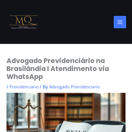
Skip
to
content
Advogado Previdenciário na
Brasilândia I Atendimento via
WhatsApp
/
Previdenciario
/ By
Advogado Previdenciario