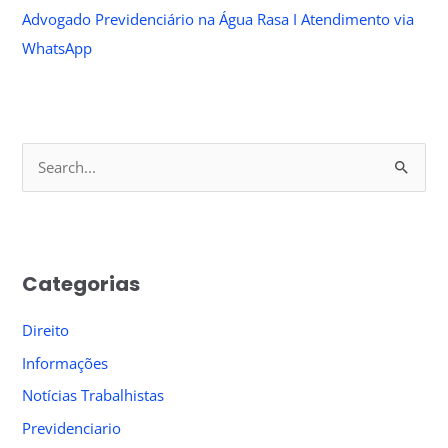
Advogado Previdenciário na Água Rasa I Atendimento via
WhatsApp
S
e
a
r
Categorias
c
h
Direito
f
Informações
o
Notícias Trabalhistas
r
Previdenciario
: