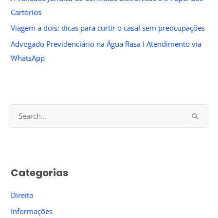
Cartórios
Viagem a dois: dicas para curtir o casal sem preocupações
Advogado Previdenciário na Água Rasa I Atendimento via
WhatsApp
S
e
a
r
Categorias
c
h
Direito
f
Informações
o