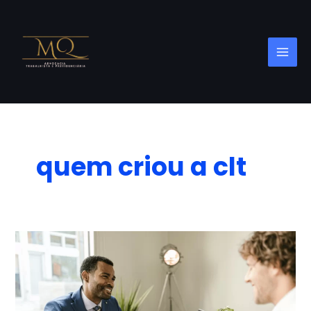
Skip
to
content
quem criou a clt
CLT:
Seus
Direitos
e
Deveres